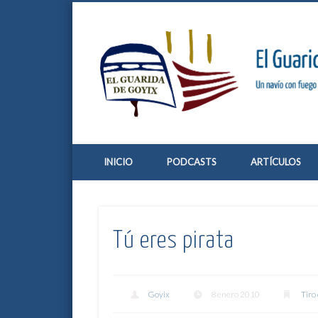
Twitter
Vimeo
Google+
Un navío con fuego de 36 libras
INICIO
PODCASTS
ARTÍCULOS
Tú eres pirata
Goyix
8 enero 2010
Tiro 