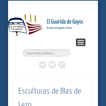
ARTÍCULOS
PODCASTS
BITÁCORA
LOGROS
INICIO
Gu
G
Esculturas de Blas de
Lezo