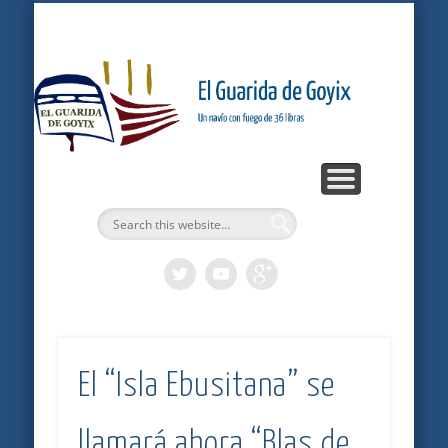
ARTÍCULOS
PODCASTS
BITÁCORA
LOGROS
INICIO
Gu
G
El “Isla Ebusitana” se
llamará ahora “Blas de