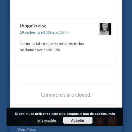
Urogallo
dice:
29 septiembre 2008 a las 18:44
Hermosa labor que esperamos todos
podamos ver concluida.
Comments are closed.
Si continuas utilizando este sitio aceptas el uso de cookies.
más
CC BY-NC-ND 4.0 - 2026 El Guarida de Goyix
Aceptar
información
Powered by
Pinboard Theme
by
One Designs
and
WordPress