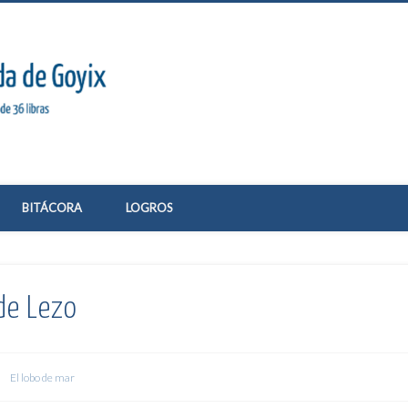
El Guarida de Goyix
BITÁCORA
LOGROS
de Lezo
El lobo de mar