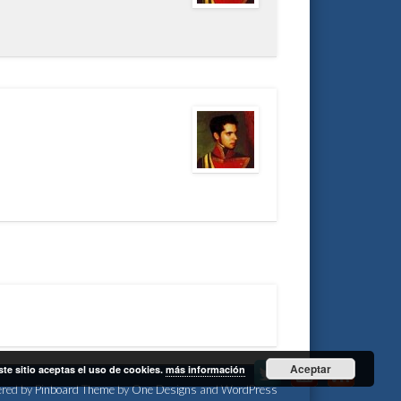
Aceptar
ste sitio aceptas el uso de cookies.
más información
red by
Pinboard Theme
by
One Designs
and
WordPress