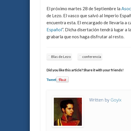
El próximo martes 28 de Septiembre la
Asoc
de Lezo. El vasco que salvó al Imperio Espa
encuentra esta. El encargado de llevarla a c
Español
“. Dicha disertación tendrá lugar a 
grabarla que nos haga disfrutar al resto.
Blas de Lezo
conferencia
Did you like this article? Share it with your friends!
Tweet
Written by
Goyix