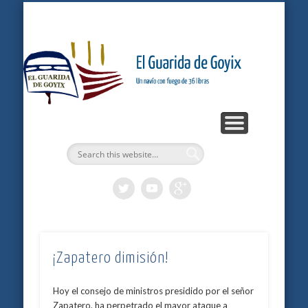
ARTÍCULOS
PODCASTS
BITÁCORA
LOGROS
INICIO
Gu
G
¡Zapatero dimisión!
Hoy el consejo de ministros presidido por el señor
Zapatero, ha perpetrado el mayor ataque a