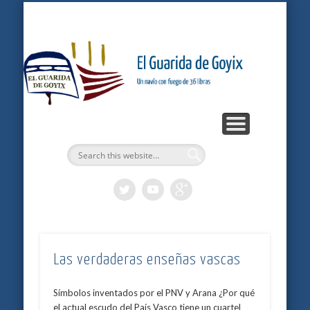
ARTÍCULOS
PODCASTS
BITÁCORA
LOGROS
INICIO
Gu
G
Las verdaderas enseñas vascas
Símbolos inventados por el PNV y Arana ¿Por qué
el actual escudo del País Vasco tiene un cuartel