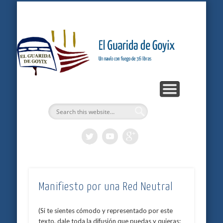
ARTÍCULOS
PODCASTS
BITÁCORA
LOGROS
INICIO
Gu
G
Manifiesto por una Red Neutral
(Si te sientes cómodo y representado por este
texto, dale toda la difusión que puedas y quieras: