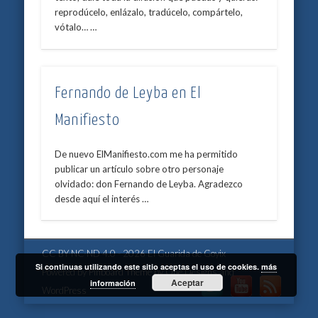
reprodúcelo, enlázalo, tradúcelo, compártelo,
vótalo… …
Fernando de Leyba en El
Manifiesto
De nuevo ElManifiesto.com me ha permitido
publicar un artículo sobre otro personaje
olvidado: don Fernando de Leyba. Agradezco
desde aquí el interés …
CC BY-NC-ND 4.0 - 2026 El Guarida de Goyix
Si continuas utilizando este sitio aceptas el uso de cookies.
más
Powered by
Pinboard Theme
by
One Designs
and
Aceptar
información
WordPress