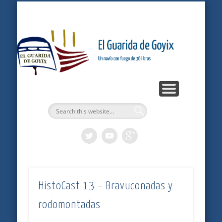
ARTÍCULOS
PODCASTS
BITÁCORA
LOGROS
INICIO
Gu
G
HistoCast 13 – Bravuconadas y
rodomontadas