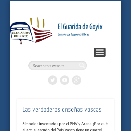
ARTÍCULOS
PODCASTS
BITÁCORA
LOGROS
INICIO
Gu
G
Las verdaderas enseñas vascas
Símbolos inventados por el PNV y Arana ¿Por qué
el actual escudo del País Vasco tiene un cuartel