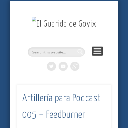
ARTÍCULOS
PODCASTS
BITÁCORA
LOGROS
INICIO
El
Guarida
de
Goyix
Artillería para Podcast
005 – Feedburner