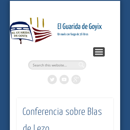
ARTÍCULOS
PODCASTS
BITÁCORA
LOGROS
INICIO
Gu
G
Conferencia sobre Blas
de Lezo