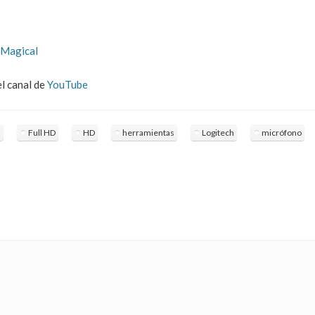
 Magical
el canal de
YouTube
s
Full HD
HD
herramientas
Logitech
micrófono