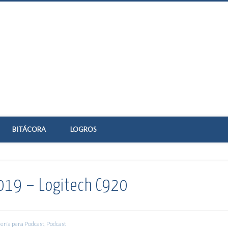
ida de Goyix
BITÁCORA
LOGROS
t 019 – Logitech C920
lería para Podcast
,
Podcast