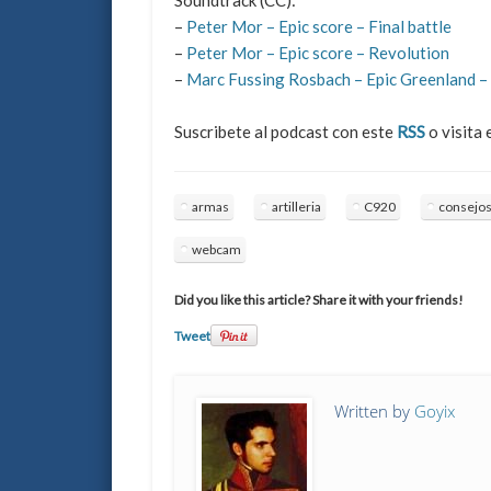
Soundtrack (CC):
–
Peter Mor – Epic score – Final battle
–
Peter Mor – Epic score – Revolution
–
Marc Fussing Rosbach – Epic Greenland –
Suscribete al podcast con este
RSS
o visita 
armas
artilleria
C920
consejo
webcam
Did you like this article? Share it with your friends!
Tweet
Written by
Goyix