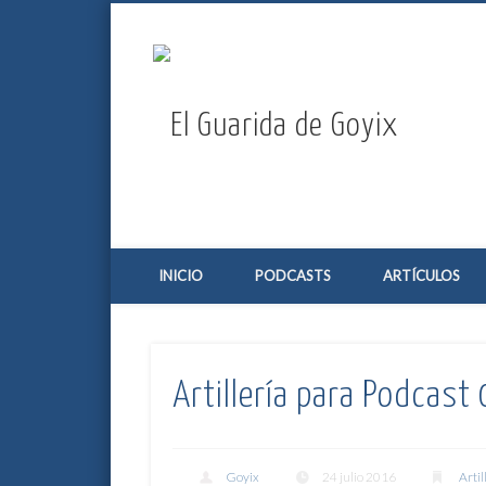
El Guar
Twitter
Vimeo
Google+
Un navío con fuego de 36 libras
INICIO
PODCASTS
ARTÍCULOS
Artillería para Podcas
Goyix
24 julio 2016
Artil